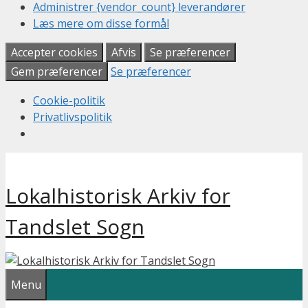
Administrer {vendor_count} leverandører
Læs mere om disse formål
Accepter cookies
Afvis
Se præferencer
Gem præferencer
Se præferencer
Cookie-politik
Privatlivspolitik
Hop
til
Lokalhistorisk Arkiv for
indhold
Tandslet Sogn
Menu