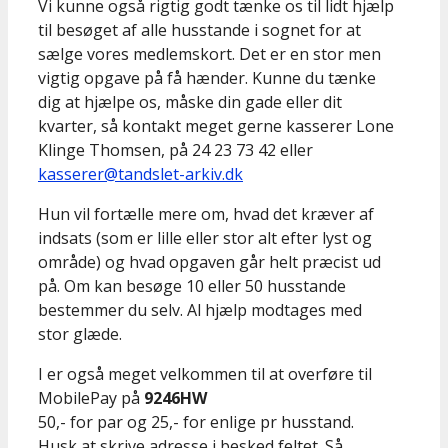
Vi kunne også rigtig godt tænke os til lidt hjælp
til besøget af alle husstande i sognet for at
sælge vores medlemskort. Det er en stor men
vigtig opgave på få hænder. Kunne du tænke
dig at hjælpe os, måske din gade eller dit
kvarter, så kontakt meget gerne kasserer Lone
Klinge Thomsen, på 24 23 73 42 eller
kasserer@tandslet-arkiv.dk
Hun vil fortælle mere om, hvad det kræver af
indsats (som er lille eller stor alt efter lyst og
område) og hvad opgaven går helt præcist ud
på. Om kan besøge 10 eller 50 husstande
bestemmer du selv. Al hjælp modtages med
stor glæde.
I er også meget velkommen til at overføre til
MobilePay på
9246HW
50,- for par og 25,- for enlige pr husstand.
Husk at skrive adresse i besked feltet. Så