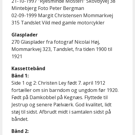
21-10-1997 ”Ryesminde Mosteri” Skovbyvej 38
Mintebjerg Foto Peter Bergman
02-09-1999 Margit Christensen Mommarkvej
315 Tandslet Vild med gamle motorcykler
Glasplader
270 Glasplader fra fotograf Nicolai Høj,
Mommarkvej 323, Tandslet, fra tiden 1900 til
1921
Kassettebånd
Bånd 1:
Side 1 og 2: Christen Ley født 7. april 1912
fortæller om sin barndom og ungdom før 1920.
Født på Damkobbel på Kegnæs. Flyttede til
Jestrup og senere Pælværk. God kvalitet, lidt
støj til sidst. Afbrudt midt i samtalen sidst på
båndet.
Bånd 2: