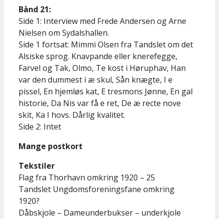
Bånd 21:
Side 1: Interview med Frede Andersen og Arne
Nielsen om Sydalshallen.
Side 1 fortsat: Mimmi Olsen fra Tandslet om det
Alsiske sprog. Knavpande eller knerefegge,
Farvel og Tak, Olmo, Te kost i Høruphav, Han
var den dummest i æ skul, Sån knægte, I e
pissel, En hjemløs kat, E tresmons Jønne, En gal
historie, Da Nis var få e ret, De æ recte nove
skit, Ka I hovs. Dårlig kvalitet.
Side 2: Intet
Mange postkort
Tekstiler
Flag fra Thorhavn omkring 1920 – 25
Tandslet Ungdomsforeningsfane omkring
1920?
Dåbskjole – Dameunderbukser – underkjole