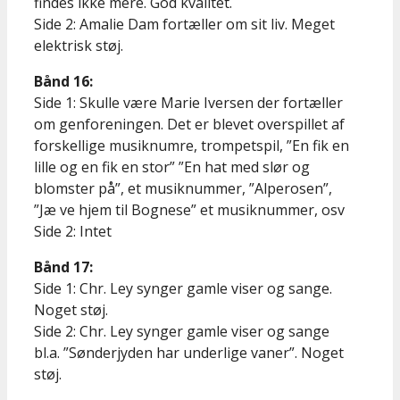
findes ikke mere. God kvalitet.
Side 2: Amalie Dam fortæller om sit liv. Meget
elektrisk støj.
Bånd 16:
Side 1: Skulle være Marie Iversen der fortæller
om genforeningen. Det er blevet overspillet af
forskellige musiknumre, trompetspil, ”En fik en
lille og en fik en stor” ”En hat med slør og
blomster på”, et musiknummer, ”Alperosen”,
”Jæ ve hjem til Bognese” et musiknummer, osv
Side 2: Intet
Bånd 17:
Side 1: Chr. Ley synger gamle viser og sange.
Noget støj.
Side 2: Chr. Ley synger gamle viser og sange
bl.a. ”Sønderjyden har underlige vaner”. Noget
støj.