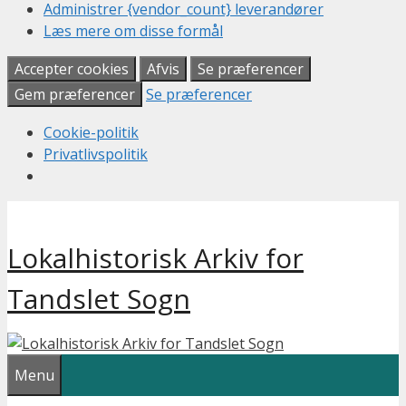
Administrer {vendor_count} leverandører
Læs mere om disse formål
Accepter cookies
Afvis
Se præferencer
Gem præferencer
Se præferencer
Cookie-politik
Privatlivspolitik
Hop
til
Lokalhistorisk Arkiv for
indhold
Tandslet Sogn
Menu