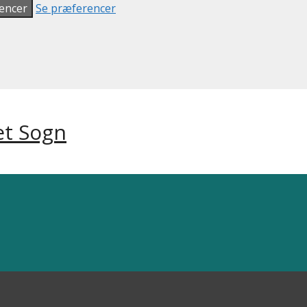
encer
Se præferencer
et Sogn