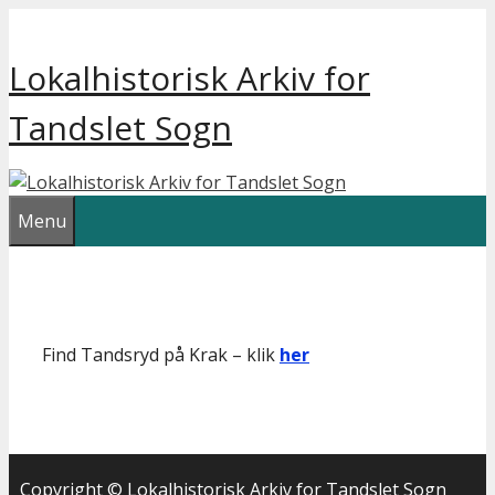
Hop
til
Lokalhistorisk Arkiv for
indhold
Tandslet Sogn
Menu
Find Tandsryd på Krak – klik
her
Copyright © Lokalhistorisk Arkiv for Tandslet Sogn