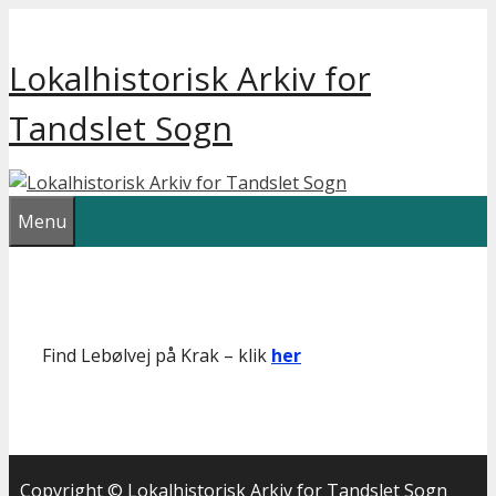
Hop
til
Lokalhistorisk Arkiv for
indhold
Tandslet Sogn
Menu
Find Lebølvej på Krak – klik
her
Copyright © Lokalhistorisk Arkiv for Tandslet Sogn