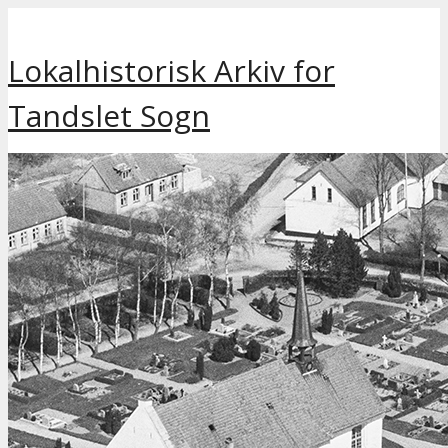
Hop
til
Lokalhistorisk Arkiv for
indhold
Tandslet Sogn