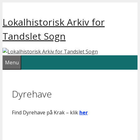
Hop
til
Lokalhistorisk Arkiv for
indhold
Tandslet Sogn
Menu
Dyrehave
Find Dyrehave på Krak – klik
her